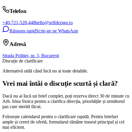
Telefon
+40-721-528-448
hello@selfdezign.ro
Răspuns rapid
Scrie-ne pe WhatsApp
Adresă
Strada Politiei, nr. 3, București
Discuție de clarificare
Alternativă utilă când încă nu ai toate detaliile.
Vrei mai întâi o discuție scurtă și clară?
Dacă nu ai încă un brief complet, poți rezerva direct 30 de minute cu
Arh. Irina Stoica pentru a clarifica direcția, prioritățile și următorul
pas care merită făcut.
Folosește calendarul pentru o clarificare rapidă. Pentru briefuri
ample și cereri de ofertă, formularul rămâne traseul principal și cel
mai eficient.