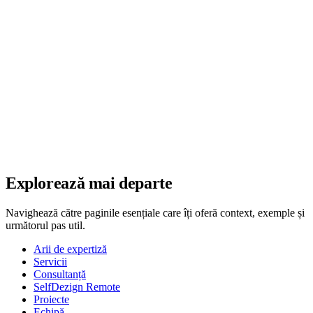
Explorează mai departe
Navighează către paginile esențiale care îți oferă context, exemple și
următorul pas util.
Arii de expertiză
Servicii
Consultanță
SelfDezign Remote
Proiecte
Echipă