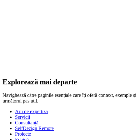
Explorează mai departe
Navighează către paginile esențiale care îți oferă context, exemple și
următorul pas util.
Arii de expertiză
Servicii
Consultanță
SelfDezign Remote
Proiecte
Echipă