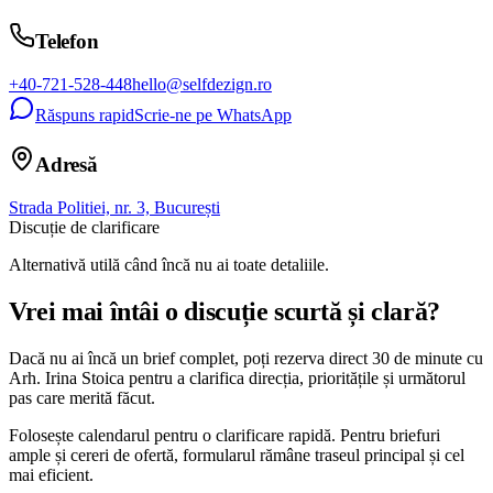
Telefon
+40-721-528-448
hello@selfdezign.ro
Răspuns rapid
Scrie-ne pe WhatsApp
Adresă
Strada Politiei, nr. 3, București
Discuție de clarificare
Alternativă utilă când încă nu ai toate detaliile.
Vrei mai întâi o discuție scurtă și clară?
Dacă nu ai încă un brief complet, poți rezerva direct 30 de minute cu
Arh. Irina Stoica pentru a clarifica direcția, prioritățile și următorul
pas care merită făcut.
Folosește calendarul pentru o clarificare rapidă. Pentru briefuri
ample și cereri de ofertă, formularul rămâne traseul principal și cel
mai eficient.