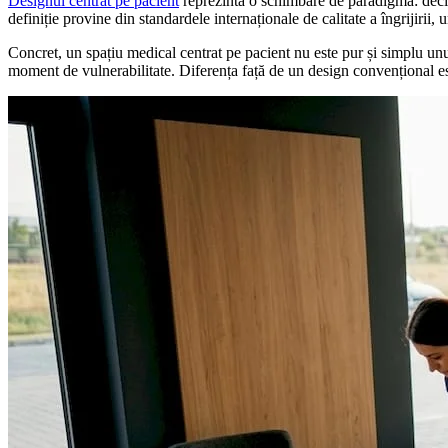
Designul centrat pe pacient
reprezintă o schimbare de paradigmă: decizi
definiție provine din standardele internaționale de calitate a îngrijirii,
Concret, un spațiu medical centrat pe pacient nu este pur și simplu unu
moment de vulnerabilitate. Diferența față de un design convențional est