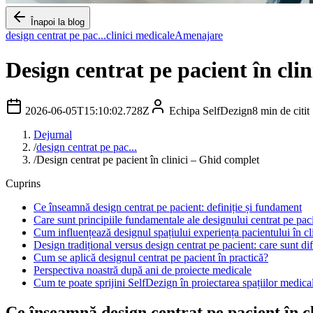
Înapoi la blog
design centrat pe pac...
clinici medicale
Amenajare
Design centrat pe pacient în cli
2026-06-05T15:10:02.728Z
Echipa SelfDezign
8
min de citit
Dejurnal
/
design centrat pe pac...
/
Design centrat pe pacient în clinici – Ghid complet
Cuprins
Ce înseamnă design centrat pe pacient: definiție și fundament
Care sunt principiile fundamentale ale designului centrat pe pac
Cum influențează designul spațiului experiența pacientului în cl
Design tradițional versus design centrat pe pacient: care sunt di
Cum se aplică designul centrat pe pacient în practică?
Perspectiva noastră după ani de proiecte medicale
Cum te poate sprijini SelfDezign în proiectarea spațiilor medica
Ce înseamnă design centrat pe pacient în cl