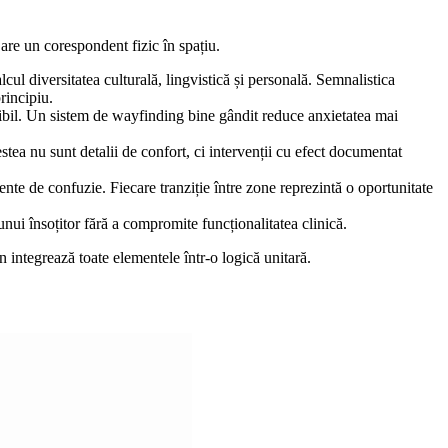
 are un corespondent fizic în spațiu.
ul diversitatea culturală, lingvistică și personală. Semnalistica
rincipiu.
esibil. Un sistem de wayfinding bine gândit reduce anxietatea mai
stea nu sunt detalii de confort, ci intervenții cu efect documentat
mente de confuzie. Fiecare tranziție între zone reprezintă o oportunitate
nui însoțitor fără a compromite funcționalitatea clinică.
 integrează toate elementele într-o logică unitară.