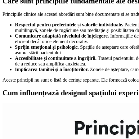
Care sunt principiile fundamentale ale des
Principiile clinice ale acestei abordări sunt bine documentate și se trad
Respectul pentru preferințele și valorile individuale.
Pacienți
multilingvă, zonele de rugăciune sau meditație și posibilitatea d
Comunicare adaptată nivelului de înțelegere.
Informațiile de
eficient decât orice element decorativ.
Sprijin emoțional și psihologic.
Spațiile de așteptare care oferă
asupra stării pacientului.
Accesibilitate și continuitate a îngrijirii.
Traseul pacientului de
de a reduce sau amplifica anxietatea.
Implicarea familiei și a însoțitorilor.
Zonele de așteptare, camer
Aceste principii nu sunt o listă de cerințe separate. Ele formează colo
Cum influențează designul spațiului experie