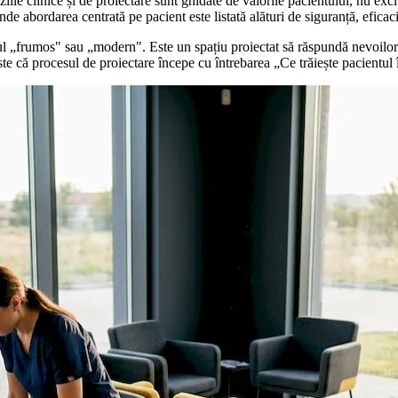
ile clinice și de proiectare sunt ghidate de valorile pacientului, nu exc
 unde abordarea centrată pe pacient este listată alături de siguranță, efica
l „frumos" sau „modern". Este un spațiu proiectat să răspundă nevoilor e
e că procesul de proiectare începe cu întrebarea „Ce trăiește pacientul î