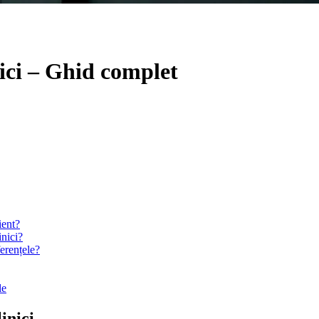
nici – Ghid complet
ient?
inici?
ferențele?
le
inici