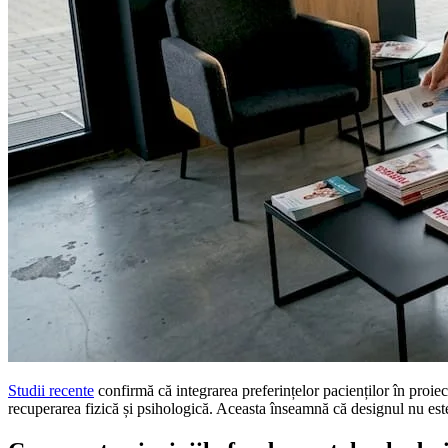
Studii recente
confirmă că integrarea preferințelor pacienților în proiec
recuperarea fizică și psihologică. Aceasta înseamnă că designul nu este 