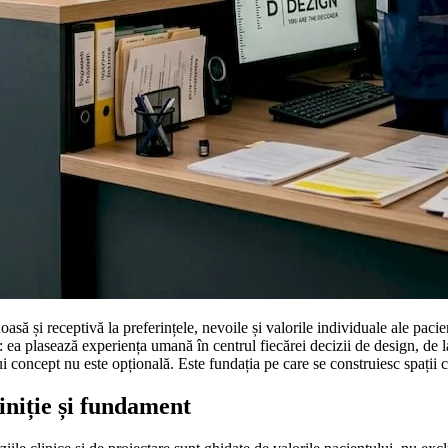
oasă și receptivă la preferințele, nevoile și valorile individuale ale pacie
: ea plasează experiența umană în centrul fiecărei decizii de design, de la
i concept nu este opțională. Este fundația pe care se construiesc spații 
iniție și fundament