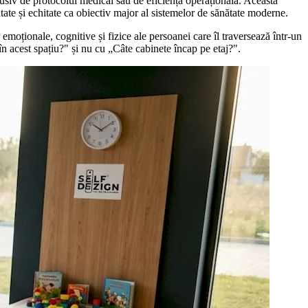
lusiv de protocolul medical sau de eficiența operațională. Această
citate și echitate ca obiectiv major al sistemelor de sănătate moderne.
moționale, cognitive și fizice ale persoanei care îl traversează într-un
n acest spațiu?" și nu cu „Câte cabinete încap pe etaj?".