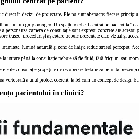
ignului centrat pe pacient?
uc direct în decizii de proiectare. Ele nu sunt abstracte: fiecare principiu
i nu sunt un grup omogen. Un spațiu medical centrat pe pacient ia în calc
e a personaliza camera de consultație sunt expresii concrete ale acestui p
spre traseu, proceduri și așteptare trebuie prezentate clar, vizual și acc
 intimitate, lumină naturală și zone de liniște reduc stresul perceput. Ace
 la intrare până la consultație trebuie să fie fluid, fără fricțiuni sau mo
ele de consultație și spațiile de recuperare trebuie să permită prezența u
ana vertebrală a unui proiect coerent, la fel cum un concept de design bun
nța pacientului în clinici?