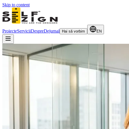
Skip to content
Proiecte
Servicii
Despre
Dejurnal
Hai să vorbim
EN