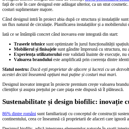
față de cele în care designul este adăugat ulterior, ca un strat cosmetic
costuri suplimentare majore.
Când designul intră în proiect abia după ce structura și instalațiile su
un flux natural de circulație. Planificarea instalațiilor și a mobilierului
Iată ce se întâmplă concret când inovarea este integrată din start:
Traseele tehnice
sunt optimizate în jurul funcționalității spațiul
Mobilierul și finisajele
sunt gândite împreună cu structura, nu a
Experiența utilizatorului
este validată înainte de execuție, nu
Valoarea brandului
este amplificată prin coerența dintre identit
Sfatul nostru:
Dacă ești proprietar de afacere și lucrezi cu un dezvol
acestei decizii înseamnă opțiuni mai puține și costuri mai mari.
Designul inovator integrat în proiecte premium crește valoarea brandulu
clienților și asupra prețului pe care piața este dispusă să îl plătească.
Sustenabilitate și design biofilic: inovație 
86% dintre români
sunt familiarizați cu conceptul de construcții sust
continentului, ceea ce înseamnă că proprietarii de afaceri care ignoră a
Designul biofilic, adică integrarea elementelor naturale în spații interio