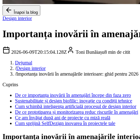
Înapoi la blog
Design interior
Importanța inovării în amenajăr
2026-06-09T20:15:04.128Z
Toni Bunăiașu
8
min de citit
Dejurnal
/
Design interior
/
Importanța inovării în amenajările interioare: ghid pentru 2026
Cuprins
De ce importanța inovării în amenajări începe din faza zero
Sustenabilitate și design biofilic: inovație cu condiții tehnice
Cum schimbă inteligența artificială procesul de design interior
De ce prototiparea și monitorizarea reduc riscurile în amenajări
Ce am învățat după ani de proiecte cu miză reală
Cum sprijină SelfDezign inovarea în proiectele tale
Importanța inovării în amenajările interio