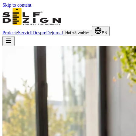
Skip to content
Proiecte
Servicii
Despre
Dejurnal
Hai să vorbim
EN