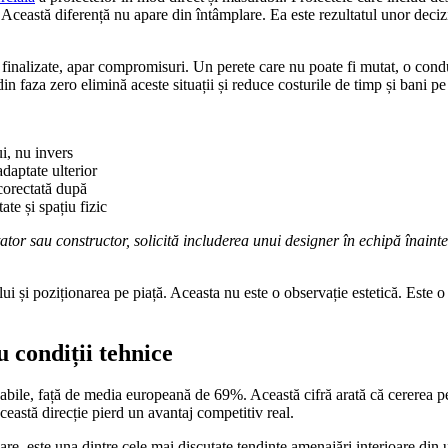
. Această diferență nu apare din întâmplare. Ea este rezultatul unor deciz
nt finalizate, apar compromisuri. Un perete care nu poate fi mutat, o con
 din faza zero elimină aceste situații și reduce costurile de timp și bani p
ui, nu invers
daptate ulterior
 corectată după
ate și spațiu fizic
tator sau constructor, solicită includerea unui designer în echipă înaint
i și poziționarea pe piață. Aceasta nu este o observație estetică. Este 
cu condiții tehnice
enabile, față de media europeană de 69%. Această cifră arată că cererea 
ceastă direcție pierd un avantaj competitiv real.
are, este una dintre cele mai discutate tendințe amenajări interioare din u