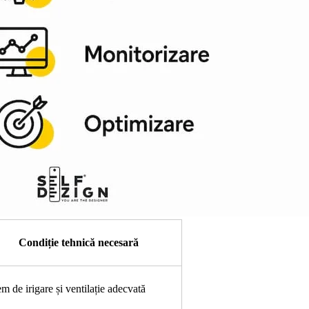
Condiție tehnică necesară
em de irigare și ventilație adecvată