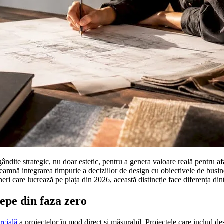
gândite strategic, nu doar estetic, pentru a genera valoare reală pentru af
nseamnă integrarea timpurie a deciziilor de design cu obiectivele de busin
gneri care lucrează pe piața din 2026, această distincție face diferența di
epe din faza zero
rcială
a proiectelor în mod direct și măsurabil. Proiectele care includ de