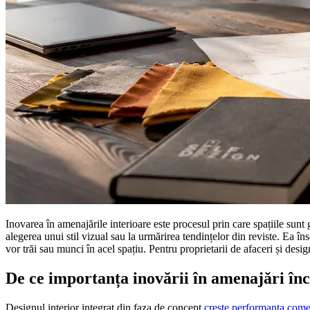
Inovarea în amenajările interioare este procesul prin care spațiile sunt 
alegerea unui stil vizual sau la urmărirea tendințelor din reviste. Ea î
vor trăi sau munci în acel spațiu. Pentru proprietarii de afaceri și desi
De ce importanța inovării în amenajări înc
Designul interior integrat din faza de concept
crește performanța come