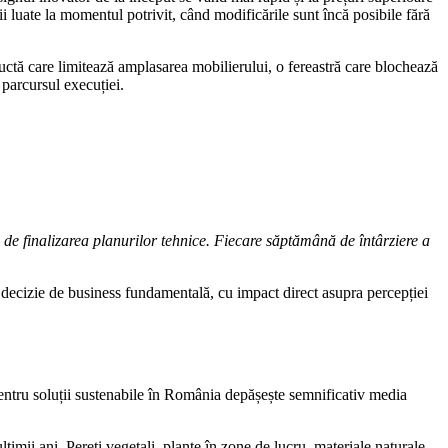
ii luate la momentul potrivit, când modificările sunt încă posibile fără
ductă care limitează amplasarea mobilierului, o fereastră care blochează
e parcursul execuției.
e de finalizarea planurilor tehnice. Fiecare săptămână de întârziere a
o decizie de business fundamentală, cu impact direct asupra percepției
pentru soluții sustenabile în România depășește semnificativ media
ltimii ani. Pereți vegetali, plante în zone de lucru, materiale naturale,