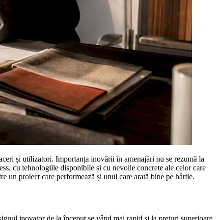
aceri și utilizatori. Importanța inovării în amenajări nu se rezumă la
ess, cu tehnologiile disponibile și cu nevoile concrete ale celor care
ntre un proiect care performează și unul care arată bine pe hârtie.
signul inovator de la început se vând mai rapid și la prețuri superioare