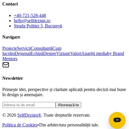
Contact
+40-721-528-448
hello@selfdezign.ro
Strada Politiei 3, București
Navigare
Proiecte
Servicii
Consultanță
Cum
lucrăm
Dejurnal
Echipă
Despre
Viziune
Valori
Apariții media
by Brand
Mentors
Newsletter
Primește idei, perspective și claritate aplicată pentru decizii mai bune
în design și amenajare.
Abonează-te
© 2026
SelfDezign®
. Toate drepturile rezervate.
Politica de Cookies
•
Din arhitectura personalității tale.