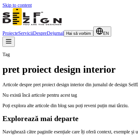
Skip to content
Proiecte
Servicii
Despre
Dejurnal
Hai să vorbim
EN
Tag
pret proiect design interior
Articole despre pret proiect design interior din jurnalul de design SelfD
Nu există încă articole pentru acest tag
Poți explora alte articole din blog sau poți reveni puțin mai târziu.
Explorează mai departe
Navighează către paginile esențiale care îți oferă context, exemple și u