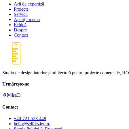
Arii de expertiză
Proiecte
Servicii
Apariții media
Echipă
Despre
Contact
Studio de design interior și arhitectură pentru proiecte comerciale, HO
Urmărește-ne
Contact
+40-721-528-448
hello@selfdezign.ro
Strada Politiei 3, București