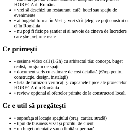
HORECA în România
•
vrei să deschizi un restaurant, café, hotel sau spațiu de
evenimente
•
ai bugetul format în Vest și vrei să înțelegi ce poți construi cu
el în România
•
nu poți fi fizic pe șantier și ai nevoie de cineva de încredere
care știe prețurile reale
Ce primești
•
sesiune video call (1-2h) cu arhitectul tău: concept, buget
realist, program de spații
•
document scris cu estimare de cost detaliată (€/mp pentru
construcție, design, instalații)
•
listă de furnizori verificați și capcanele tipice ale proiectelor
HORECA din România
•
review opțional al ofertelor primite de la constructori locali
Ce e util să pregătești
•
suprafața și locația spațiului (oraș, cartier, stradă)
•
tipul de business vizat și profilul de client
•
un buget orientativ sau o limită superioară