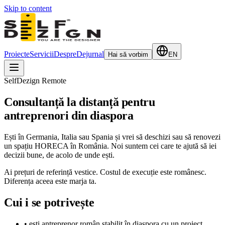
Skip to content
Proiecte
Servicii
Despre
Dejurnal
Hai să vorbim
EN
SelfDezign Remote
Consultanță la distanță pentru
antreprenori din diaspora
Ești în Germania, Italia sau Spania și vrei să deschizi sau să renovezi
un spațiu HORECA în România. Noi suntem cei care te ajută să iei
decizii bune, de acolo de unde ești.
Ai prețuri de referință vestice. Costul de execuție este românesc.
Diferența aceea este marja ta.
Cui i se potrivește
•
ești antreprenor român stabilit în diaspora cu un proiect