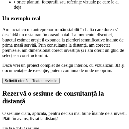
•
orice planuri, fotografii sau referințe vizuale pe care le ai
deja
Un exemplu real
Am lucrat cu un antreprenor român stabilit în Italia care dorea să
deschidă un restaurant în orașul natal. La momentul discuției,
bugetul estimat greșit îl expunea la pierderi semnificative înainte de
prima masă servită. Prin consultanța la distanță, am corectat
premisele, am dimensionat corect investiția și i-am oferit un ghid de
selecție a constructorului.
Dacă vrei un proiect complet de design interior, cu vizualizări 3D și
documentație de execuție, putem continua de unde ne oprim.
Solicită ofertă
Toate serviciile
Rezervă o sesiune de consultanță la
distanță
O sesiune clară, aplicată, pentru decizii mai bune înainte de a investi.
Plătit în avans, livrat la distanță.
De la €450 / sesiune