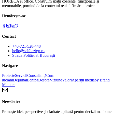
HORECA și office. Construim spații coerente, funcționale și
memorabile, pornind de la contextul real al fiecărui proiect.
Urmărește-ne
Contact
+40-721-528-448
hello@selfdezign.ro
Strada Politiei 3, București
Navigare
Proiecte
Servicii
Consultanță
Cum
lucrăm
Dejurnal
Echipă
Despre
Viziune
Valori
Apariții media
by Brand
Mentors
Newsletter
Primește idei, perspective și claritate aplicată pentru decizii mai bune