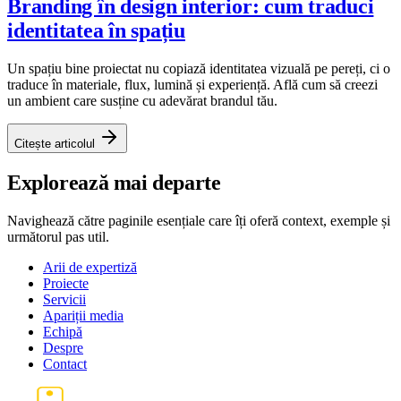
Branding în design interior: cum traduci
identitatea în spațiu
Un spațiu bine proiectat nu copiază identitatea vizuală pe pereți, ci o
traduce în materiale, flux, lumină și experiență. Află cum să creezi
un ambient care susține cu adevărat brandul tău.
Citește articolul
Explorează mai departe
Navighează către paginile esențiale care îți oferă context, exemple și
următorul pas util.
Arii de expertiză
Proiecte
Servicii
Apariții media
Echipă
Despre
Contact