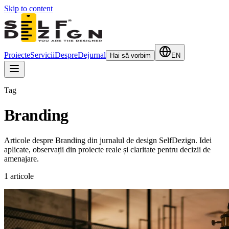
Skip to content
Proiecte
Servicii
Despre
Dejurnal
Hai să vorbim
EN
Tag
Branding
Articole despre Branding din jurnalul de design SelfDezign. Idei
aplicate, observații din proiecte reale și claritate pentru decizii de
amenajare.
1
articole