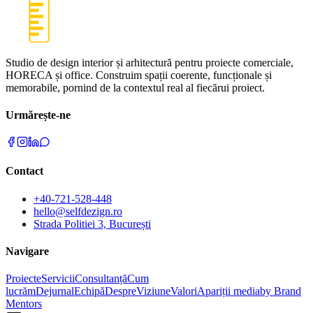
Studio de design interior și arhitectură pentru proiecte comerciale,
HORECA și office. Construim spații coerente, funcționale și
memorabile, pornind de la contextul real al fiecărui proiect.
Urmărește-ne
Contact
+40-721-528-448
hello@selfdezign.ro
Strada Politiei 3, București
Navigare
Proiecte
Servicii
Consultanță
Cum
lucrăm
Dejurnal
Echipă
Despre
Viziune
Valori
Apariții media
by Brand
Mentors