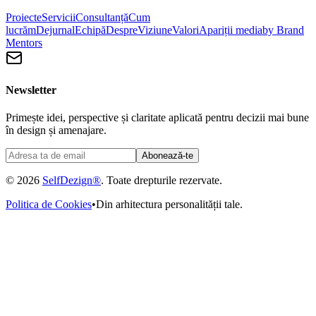
Proiecte
Servicii
Consultanță
Cum
lucrăm
Dejurnal
Echipă
Despre
Viziune
Valori
Apariții media
by Brand
Mentors
Newsletter
Primește idei, perspective și claritate aplicată pentru decizii mai bune
în design și amenajare.
Abonează-te
© 2026
SelfDezign®
. Toate drepturile rezervate.
Politica de Cookies
•
Din arhitectura personalității tale.