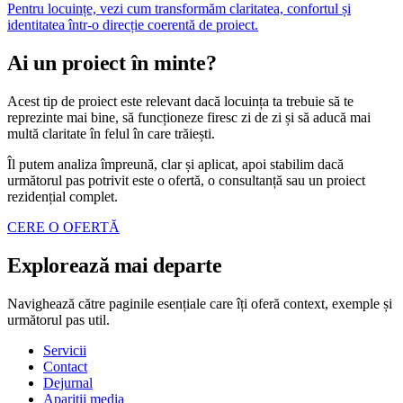
Pentru locuințe, vezi cum transformăm claritatea, confortul și
identitatea într-o direcție coerentă de proiect.
Ai un proiect în minte?
Acest tip de proiect este relevant dacă locuința ta trebuie să te
reprezinte mai bine, să funcționeze firesc zi de zi și să aducă mai
multă claritate în felul în care trăiești.
Îl putem analiza împreună, clar și aplicat, apoi stabilim dacă
următorul pas potrivit este o ofertă, o consultanță sau un proiect
rezidențial complet.
CERE O OFERTĂ
Explorează mai departe
Navighează către paginile esențiale care îți oferă context, exemple și
următorul pas util.
Servicii
Contact
Dejurnal
Apariții media