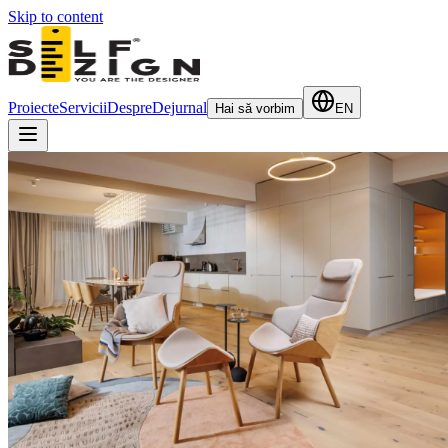
Skip to content
Proiecte
Servicii
Despre
Dejurnal
Hai să vorbim
EN