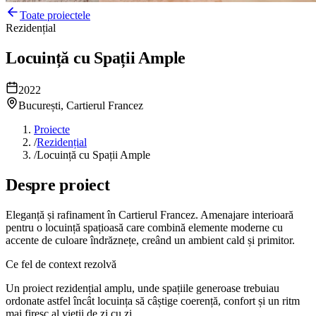
Toate proiectele
Rezidențial
Locuință cu Spații Ample
2022
București, Cartierul Francez
Proiecte
/
Rezidențial
/
Locuință cu Spații Ample
Despre proiect
Eleganță și rafinament în Cartierul Francez. Amenajare interioară
pentru o locuință spațioasă care combină elemente moderne cu
accente de culoare îndrăznețe, creând un ambient cald și primitor.
Ce fel de context rezolvă
Un proiect rezidențial amplu, unde spațiile generoase trebuiau
ordonate astfel încât locuința să câștige coerență, confort și un ritm
mai firesc al vieții de zi cu zi.