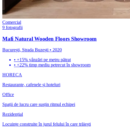
Comercial
9
fotografii
Mafi Natural Wooden Floors Showroom
București, Strada Buzești
•
2020
•
+15% vânzări pe metru pătrat
•
+22% timp mediu petrecut în showroom
HORECA
Restaurante, cafenele și hoteluri
Office
Spații de lucru care susțin ritmul echipei
Rezidențial
Locuințe construite în jurul felului în care trăiești