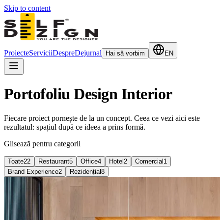
Skip to content
Proiecte
Servicii
Despre
Dejurnal
Hai să vorbim
EN
Portofoliu Design Interior
Fiecare proiect pornește de la un concept. Ceea ce vezi aici este
rezultatul: spațiul după ce ideea a prins formă.
Glisează pentru categorii
Toate
22
Restaurant
5
Office
4
Hotel
2
Comercial
1
Brand Experience
2
Rezidențial
8