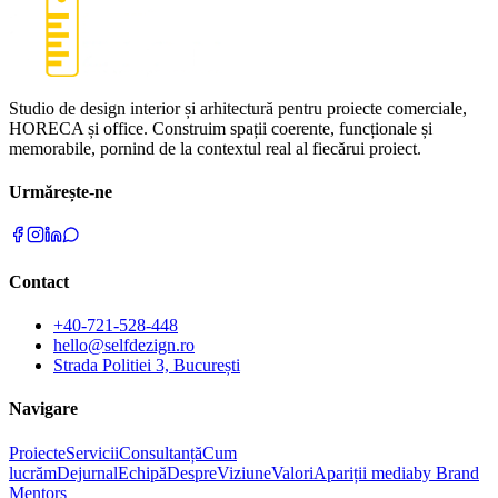
Studio de design interior și arhitectură pentru proiecte comerciale,
HORECA și office. Construim spații coerente, funcționale și
memorabile, pornind de la contextul real al fiecărui proiect.
Urmărește-ne
Contact
+40-721-528-448
hello@selfdezign.ro
Strada Politiei 3, București
Navigare
Proiecte
Servicii
Consultanță
Cum
lucrăm
Dejurnal
Echipă
Despre
Viziune
Valori
Apariții media
by Brand
Mentors