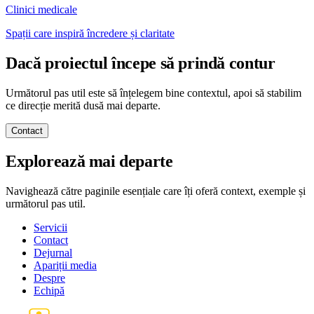
Clinici medicale
Spații care inspiră încredere și claritate
Dacă proiectul începe să prindă contur
Următorul pas util este să înțelegem bine contextul, apoi să stabilim
ce direcție merită dusă mai departe.
Contact
Explorează mai departe
Navighează către paginile esențiale care îți oferă context, exemple și
următorul pas util.
Servicii
Contact
Dejurnal
Apariții media
Despre
Echipă