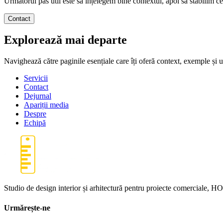
Următorul pas util este să înțelegem bine contextul, apoi să stabilim ce
Contact
Explorează mai departe
Navighează către paginile esențiale care îți oferă context, exemple și u
Servicii
Contact
Dejurnal
Apariții media
Despre
Echipă
Studio de design interior și arhitectură pentru proiecte comerciale, HO
Urmărește-ne