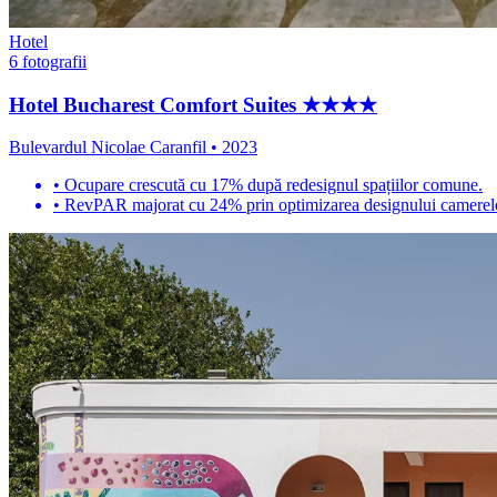
Hotel
6
fotografii
Hotel Bucharest Comfort Suites ★★★★
Bulevardul Nicolae Caranfil
•
2023
•
Ocupare crescută cu 17% după redesignul spațiilor comune.
•
RevPAR majorat cu 24% prin optimizarea designului camerel