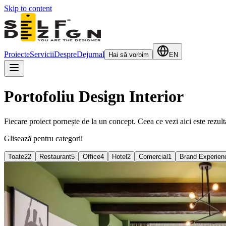
Skip to content
Proiecte
Servicii
Despre
Dejurnal
Hai să vorbim
EN
Portofoliu Design Interior
Fiecare proiect pornește de la un concept. Ceea ce vezi aici este rezult
Glisează pentru categorii
Toate
22
Restaurant
5
Office
4
Hotel
2
Comercial
1
Brand Experien