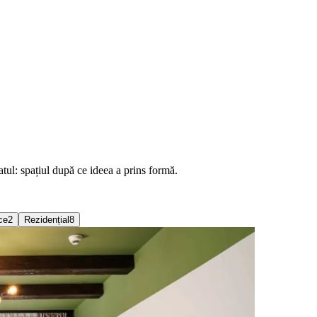
atul: spațiul după ce ideea a prins formă.
ce
2
Rezidențial
8