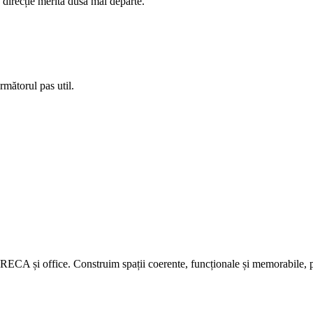
 direcție merită dusă mai departe.
rmătorul pas util.
RECA și office. Construim spații coerente, funcționale și memorabile, po