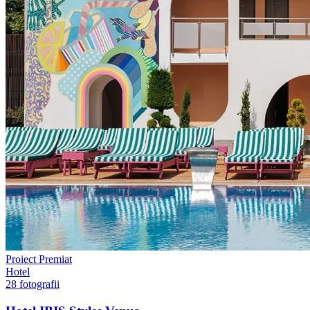
Proiect Premiat
Hotel
28
fotografii