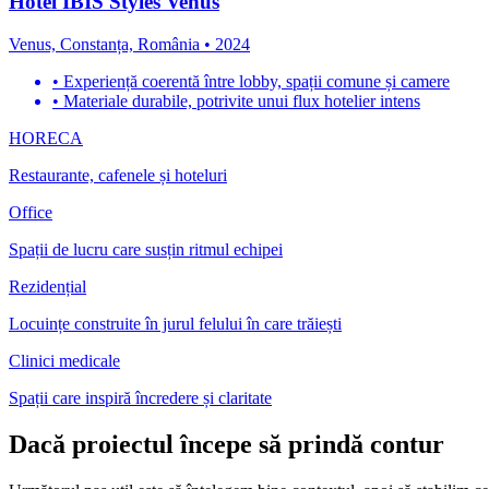
Hotel IBIS Styles Venus
Venus, Constanța, România
•
2024
•
Experiență coerentă între lobby, spații comune și camere
•
Materiale durabile, potrivite unui flux hotelier intens
HORECA
Restaurante, cafenele și hoteluri
Office
Spații de lucru care susțin ritmul echipei
Rezidențial
Locuințe construite în jurul felului în care trăiești
Clinici medicale
Spații care inspiră încredere și claritate
Dacă proiectul începe să prindă contur