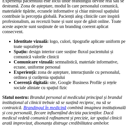
Experiența pacientului este locul unde brandingul devine real sau se
destramă. Zona de așteptare, modul în care personalul comunică,
materialele tipărite, ecranele informative și chiar mirosul spațiului
contribuie la percepția globală. Pacienții aleg clinicile care inspiră
profesionalism, au recenzii bune și sunt ușor de găsit online. Toate
aceste aspecte sunt susținute de un branding coerent aplicat
consecvent.
Identitate vizuală:
logo, culori, tipografie aplicate uniform pe
toate suprafețele
Spațiu:
design interior care susține fluxul pacientului și
comunică valorile clinicii
Comunicare vizuală:
semnalistică, materiale informative,
ecrane, uniforme personal
Experiență:
zona de așteptare, interacțiunile cu personalul,
ordinea și curățenia spațiului
Coerență digitală:
site, Google Business Profile și rețele
sociale aliniate cu spațiul fizic
Sfatul nostru:
Brandul personal al medicului principal și brandul
instituțional al clinicii trebuie să se susțină reciproc, nu să se
contrazică.
Brandingul în medicină
combină imaginea instituțională
și cea personală, fiecare influențând decizia pacienților. Dacă
medicul vedetă comunică rafinament și precizie, iar spațiul clinicii
arată improvizat, disonanța distruge credibilitatea ambelor.