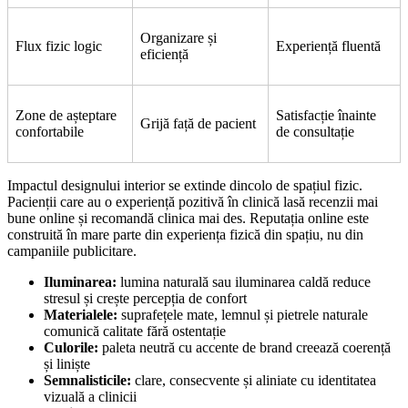
Organizare și
Flux fizic logic
Experiență fluentă
eficiență
Zone de așteptare
Satisfacție înainte
Grijă față de pacient
confortabile
de consultație
Impactul designului interior se extinde dincolo de spațiul fizic.
Pacienții care au o experiență pozitivă în clinică lasă recenzii mai
bune online și recomandă clinica mai des. Reputația online este
construită în mare parte din experiența fizică din spațiu, nu din
campaniile publicitare.
Iluminarea:
lumina naturală sau iluminarea caldă reduce
stresul și crește percepția de confort
Materialele:
suprafețele mate, lemnul și pietrele naturale
comunică calitate fără ostentație
Culorile:
paleta neutră cu accente de brand creează coerență
și liniște
Semnalisticile:
clare, consecvente și aliniate cu identitatea
vizuală a clinicii