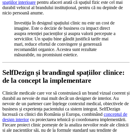
spațiilor interioare
pentru afaceri arată că spațiul fizic este cel mai
durabil vehicul al brandului instituțional, pentru că nu depinde de
nicio persoană anume.
Investiția în designul spațiului clinic nu este un cost de
imagine. Este o decizie de business cu impact direct
asupra retenției pacienților și asupra valorii percepute a
serviciilor. Un spațiu bine gândit justifică tarife mai
mari, reduce efortul de convingere și generează
recomandări organice. Acestea sunt rezultate
măsurabile, nu promisiuni estetice.
SelfDezign și brandingul spațiilor clinice:
de la concept la implementare
Clinicile medicale care vor să construiască un brand vizual coerent și
durabil au nevoie de mai mult decât un designer de interior. Au
nevoie de un partener care înțelege contextul medical, obiectivele de
business și experiența pacientului ca sistem integrat. SelfDezign
lucrează cu clinici din România și Europa, combinând
conceptul de
design interior
cu proiectarea tehnică și coordonarea implementării.
Fiecare proiect clinic pornește de la analiza nevoilor reale ale clinicii
și ale pacienților săi, nu de la formule standard sau tendințe de