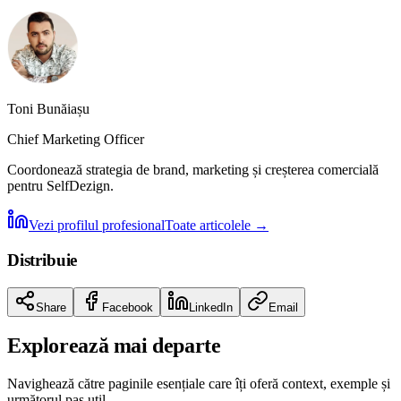
Toni Bunăiașu
Chief Marketing Officer
Coordonează strategia de brand, marketing și creșterea comercială
pentru SelfDezign.
Vezi profilul profesional
Toate articolele
→
Distribuie
Share
Facebook
LinkedIn
Email
Explorează mai departe
Navighează către paginile esențiale care îți oferă context, exemple și
următorul pas util.