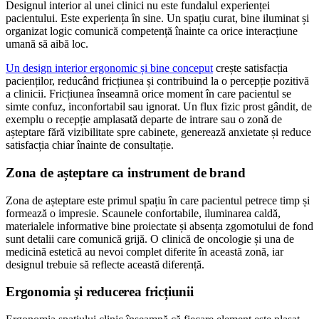
Designul interior al unei clinici nu este fundalul experienței
pacientului. Este experiența în sine. Un spațiu curat, bine iluminat și
organizat logic comunică competență înainte ca orice interacțiune
umană să aibă loc.
Un design interior ergonomic și bine conceput
crește satisfacția
pacienților, reducând fricțiunea și contribuind la o percepție pozitivă
a clinicii. Fricțiunea înseamnă orice moment în care pacientul se
simte confuz, inconfortabil sau ignorat. Un flux fizic prost gândit, de
exemplu o recepție amplasată departe de intrare sau o zonă de
așteptare fără vizibilitate spre cabinete, generează anxietate și reduce
satisfacția chiar înainte de consultație.
Zona de așteptare ca instrument de brand
Zona de așteptare este primul spațiu în care pacientul petrece timp și
formează o impresie. Scaunele confortabile, iluminarea caldă,
materialele informative bine proiectate și absența zgomotului de fond
sunt detalii care comunică grijă. O clinică de oncologie și una de
medicină estetică au nevoi complet diferite în această zonă, iar
designul trebuie să reflecte această diferență.
Ergonomia și reducerea fricțiunii