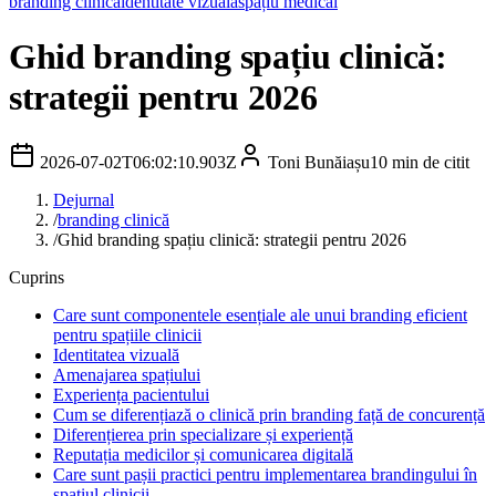
branding clinică
identitate vizuală
spațiu medical
Ghid branding spațiu clinică:
strategii pentru 2026
2026-07-02T06:02:10.903Z
Toni Bunăiașu
10
min de citit
Dejurnal
/
branding clinică
/
Ghid branding spațiu clinică: strategii pentru 2026
Cuprins
Care sunt componentele esențiale ale unui branding eficient
pentru spațiile clinicii
Identitatea vizuală
Amenajarea spațiului
Experiența pacientului
Cum se diferențiază o clinică prin branding față de concurență
Diferențierea prin specializare și experiență
Reputația medicilor și comunicarea digitală
Care sunt pașii practici pentru implementarea brandingului în
spațiul clinicii