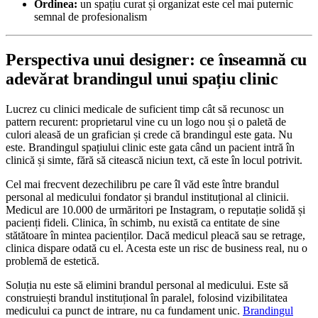
Ordinea:
un spațiu curat și organizat este cel mai puternic
semnal de profesionalism
Perspectiva unui designer: ce înseamnă cu
adevărat brandingul unui spațiu clinic
Lucrez cu clinici medicale de suficient timp cât să recunosc un
pattern recurent: proprietarul vine cu un logo nou și o paletă de
culori aleasă de un grafician și crede că brandingul este gata. Nu
este. Brandingul spațiului clinic este gata când un pacient intră în
clinică și simte, fără să citească niciun text, că este în locul potrivit.
Cel mai frecvent dezechilibru pe care îl văd este între brandul
personal al medicului fondator și brandul instituțional al clinicii.
Medicul are 10.000 de urmăritori pe Instagram, o reputație solidă și
pacienți fideli. Clinica, în schimb, nu există ca entitate de sine
stătătoare în mintea pacienților. Dacă medicul pleacă sau se retrage,
clinica dispare odată cu el. Acesta este un risc de business real, nu o
problemă de estetică.
Soluția nu este să elimini brandul personal al medicului. Este să
construiești brandul instituțional în paralel, folosind vizibilitatea
medicului ca punct de intrare, nu ca fundament unic.
Brandingul