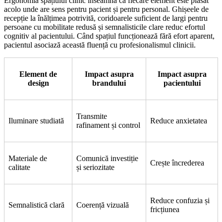
Ergonomia spațiului clinic înseamnă că fiecare element este plasat
acolo unde are sens pentru pacient și pentru personal. Ghișeele de
recepție la înălțimea potrivită, coridoarele suficient de largi pentru
persoane cu mobilitate redusă și semnalisticile clare reduc efortul
cognitiv al pacientului. Când spațiul funcționează fără efort aparent,
pacientul asociază această fluență cu profesionalismul clinicii.
Element de
Impact asupra
Impact asupra
design
brandului
pacientului
Transmite
Iluminare studiată
Reduce anxietatea
rafinament și control
Materiale de
Comunică investiție
Crește încrederea
calitate
și seriozitate
Reduce confuzia și
Semnalistică clară
Coerență vizuală
fricțiunea