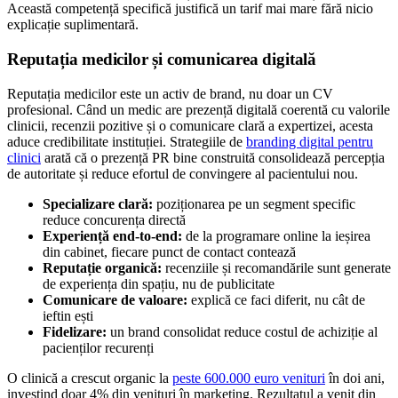
Această competență specifică justifică un tarif mai mare fără nicio
explicație suplimentară.
Reputația medicilor și comunicarea digitală
Reputația medicilor este un activ de brand, nu doar un CV
profesional. Când un medic are prezență digitală coerentă cu valorile
clinicii, recenzii pozitive și o comunicare clară a expertizei, acesta
aduce credibilitate instituției. Strategiile de
branding digital pentru
clinici
arată că o prezență PR bine construită consolidează percepția
de autoritate și reduce efortul de convingere al pacientului nou.
Specializare clară:
poziționarea pe un segment specific
reduce concurența directă
Experiență end-to-end:
de la programare online la ieșirea
din cabinet, fiecare punct de contact contează
Reputație organică:
recenziile și recomandările sunt generate
de experiența din spațiu, nu de publicitate
Comunicare de valoare:
explică ce faci diferit, nu cât de
ieftin ești
Fidelizare:
un brand consolidat reduce costul de achiziție al
pacienților recurenți
O clinică a crescut organic la
peste 600.000 euro venituri
în doi ani,
investind doar 4% din venituri în marketing. Rezultatul a venit din