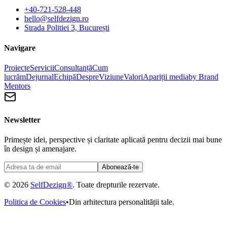
+40-721-528-448
hello@selfdezign.ro
Strada Politiei 3, București
Navigare
Proiecte
Servicii
Consultanță
Cum
lucrăm
Dejurnal
Echipă
Despre
Viziune
Valori
Apariții media
by Brand
Mentors
Newsletter
Primește idei, perspective și claritate aplicată pentru decizii mai bune
în design și amenajare.
Abonează-te
© 2026
SelfDezign®
. Toate drepturile rezervate.
Politica de Cookies
•
Din arhitectura personalității tale.