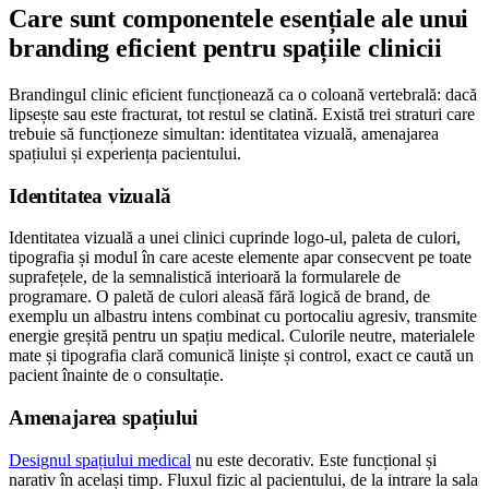
Care sunt componentele esențiale ale unui
branding eficient pentru spațiile clinicii
Brandingul clinic eficient funcționează ca o coloană vertebrală: dacă
lipsește sau este fracturat, tot restul se clatină. Există trei straturi care
trebuie să funcționeze simultan: identitatea vizuală, amenajarea
spațiului și experiența pacientului.
Identitatea vizuală
Identitatea vizuală a unei clinici cuprinde logo-ul, paleta de culori,
tipografia și modul în care aceste elemente apar consecvent pe toate
suprafețele, de la semnalistică interioară la formularele de
programare. O paletă de culori aleasă fără logică de brand, de
exemplu un albastru intens combinat cu portocaliu agresiv, transmite
energie greșită pentru un spațiu medical. Culorile neutre, materialele
mate și tipografia clară comunică liniște și control, exact ce caută un
pacient înainte de o consultație.
Amenajarea spațiului
Designul spațiului medical
nu este decorativ. Este funcțional și
narativ în același timp. Fluxul fizic al pacientului, de la intrare la sala