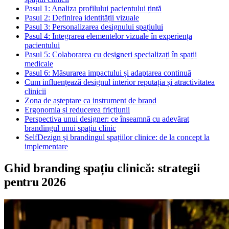
Pasul 1: Analiza profilului pacientului țintă
Pasul 2: Definirea identității vizuale
Pasul 3: Personalizarea designului spațiului
Pasul 4: Integrarea elementelor vizuale în experiența
pacientului
Pasul 5: Colaborarea cu designeri specializați în spații
medicale
Pasul 6: Măsurarea impactului și adaptarea continuă
Cum influențează designul interior reputația și atractivitatea
clinicii
Zona de așteptare ca instrument de brand
Ergonomia și reducerea fricțiunii
Perspectiva unui designer: ce înseamnă cu adevărat
brandingul unui spațiu clinic
SelfDezign și brandingul spațiilor clinice: de la concept la
implementare
Ghid branding spațiu clinică: strategii
pentru 2026