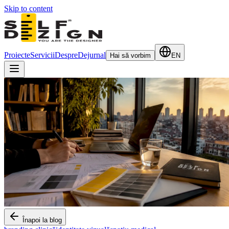
Skip to content
Proiecte
Servicii
Despre
Dejurnal
Hai să vorbim
EN
Înapoi la blog