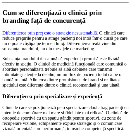
Cum se diferențiază o clinică prin
branding față de concurență
Diferențierea prin preț este o strategie nesustenabilă.
O clinică care
reduce prețurile pentru a atrage pacienți noi intră într-o cursă pe care
nu o poate câștiga pe termen lung. Diferențierea reală vine din
substanța brandului, nu din mesajele de marketing.
Substanța brandului înseamnă că experiența promisă este livrată
efectiv în spațiu. O clinică de medicină funcțională care comunică o
abordare personalizată trebuie să aibă cabinete care transmit
intimitate și atenție la detaliu, nu un flux de pacienți tratat ca pe o
bandă rulantă. Alinierea dintre promisiunea de brand și realitatea
spațiului este diferența dintre o clinică recomandată și una uitată.
Diferențierea prin specializare și experiență
Clinicile care se poziționează pe o specializare clară atrag pacienți cu
intenție de cumpărare mai mare și fidelitate mai ridicată. O clinică de
ortopedie sportivă cu un spațiu gândit pentru sportivi, cu zone de
recuperare vizibile, echipamente expuse strategic și o comunicare
vizuală orientată spre performanță, transmite competență specifică.