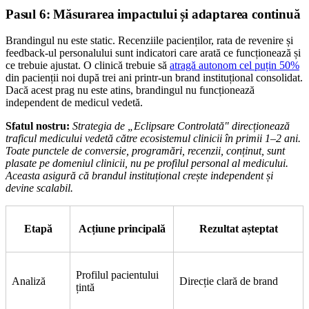
Pasul 6: Măsurarea impactului și adaptarea continuă
Brandingul nu este static. Recenziile pacienților, rata de revenire și
feedback-ul personalului sunt indicatori care arată ce funcționează și
ce trebuie ajustat. O clinică trebuie să
atragă autonom cel puțin 50%
din pacienții noi după trei ani printr-un brand instituțional consolidat.
Dacă acest prag nu este atins, brandingul nu funcționează
independent de medicul vedetă.
Sfatul nostru:
Strategia de „Eclipsare Controlată" direcționează
traficul medicului vedetă către ecosistemul clinicii în primii 1–2 ani.
Toate punctele de conversie, programări, recenzii, conținut, sunt
plasate pe domeniul clinicii, nu pe profilul personal al medicului.
Aceasta asigură că brandul instituțional crește independent și
devine scalabil.
Etapă
Acțiune principală
Rezultat așteptat
Profilul pacientului
Analiză
Direcție clară de brand
țintă