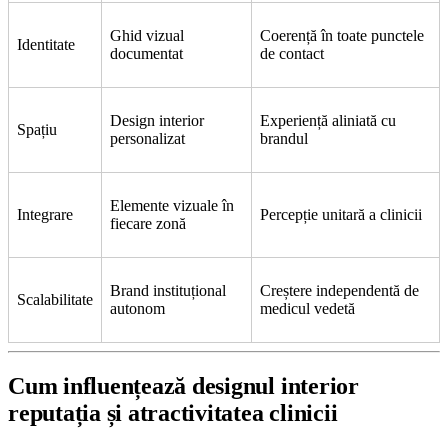
Ghid vizual
Coerență în toate punctele
Identitate
documentat
de contact
Design interior
Experiență aliniată cu
Spațiu
personalizat
brandul
Elemente vizuale în
Integrare
Percepție unitară a clinicii
fiecare zonă
Brand instituțional
Creștere independentă de
Scalabilitate
autonom
medicul vedetă
Cum influențează designul interior
reputația și atractivitatea clinicii