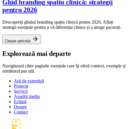
Ghid branding spațiu clinică: strategii
pentru 2026
Descoperiți ghidul branding spațiu clinică pentru 2026. Aflați
strategii esențiale pentru a vă diferenția clinica și a atrage pacienți.
Citește articolul
Explorează mai departe
Navighează către paginile esențiale care îți oferă context, exemple și
următorul pas util.
Arii de expertiză
Proiecte
Servicii
Apariții media
Echipă
Despre
Contact