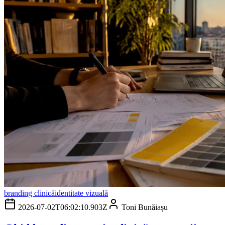
branding clinică
identitate vizuală
2026-07-02T06:02:10.903Z
Toni Bunăiașu