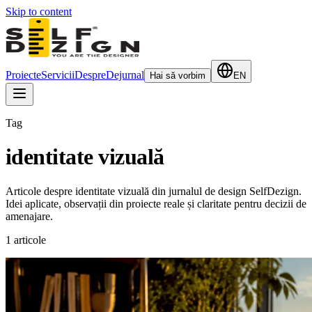
Skip to content
Proiecte
Servicii
Despre
Dejurnal
Hai să vorbim
EN
Tag
identitate vizuală
Articole despre identitate vizuală din jurnalul de design SelfDezign.
Idei aplicate, observații din proiecte reale și claritate pentru decizii de
amenajare.
1
articole