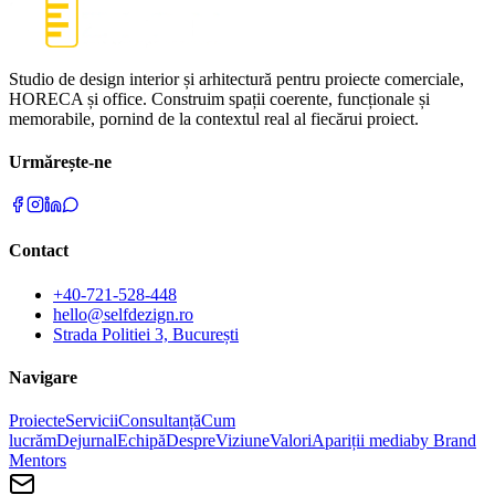
Studio de design interior și arhitectură pentru proiecte comerciale,
HORECA și office. Construim spații coerente, funcționale și
memorabile, pornind de la contextul real al fiecărui proiect.
Urmărește-ne
Contact
+40-721-528-448
hello@selfdezign.ro
Strada Politiei 3, București
Navigare
Proiecte
Servicii
Consultanță
Cum
lucrăm
Dejurnal
Echipă
Despre
Viziune
Valori
Apariții media
by Brand
Mentors