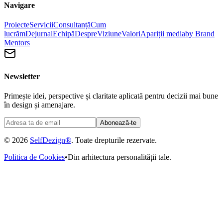
Navigare
Proiecte
Servicii
Consultanță
Cum
lucrăm
Dejurnal
Echipă
Despre
Viziune
Valori
Apariții media
by Brand
Mentors
Newsletter
Primește idei, perspective și claritate aplicată pentru decizii mai bune
în design și amenajare.
Abonează-te
© 2026
SelfDezign®
. Toate drepturile rezervate.
Politica de Cookies
•
Din arhitectura personalității tale.