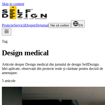
Skip to content
Proiecte
Servicii
Despre
Dejurnal
Hai să vorbim
EN
Tag
Design medical
Articole despre Design medical din jurnalul de design SelfDezign.
Idei aplicate, observații din proiecte reale și claritate pentru decizii de
amenajare.
5
articole